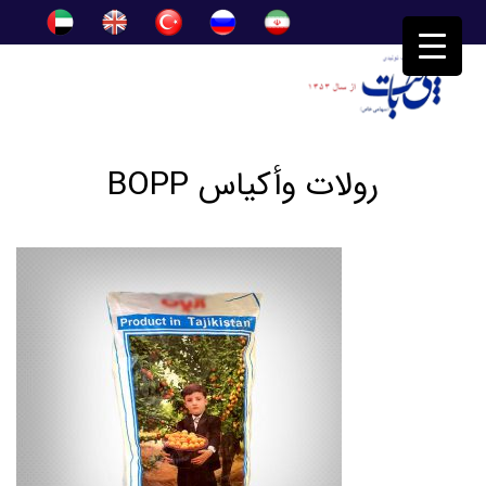
رولات وأكياس BOPP