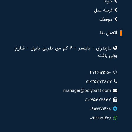
حولنا
فرصة عمل
موقعک
اتصل بنا
مازندران - بابلسر - 6 كم من طريق بابول - شارع
بولي بافت
4746121650
011-35372837
manager@polybaft.com
011-35372837
09122171428
09122171428