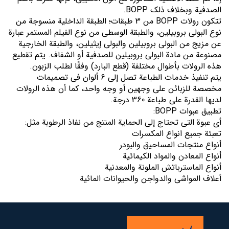
الصدفیة وبخلاف ذلك BOPP.
تتكون رولات BOPP من 3 طبقات؛ الطبقة الداخلية منسوجة من
نوع البولي بروبيلين، والطبقة الوسطى من نوع الفيلم المستمر عبارة
عن مزيج من البولي بروبيلين والبولي إيثيلين، والطبقة الخارجية
مصنوعة من مادة البولي بروبيلين للصدفیة أو الشفاف. يتم تقطيع
هذه الرولات بأطوال مختلفة (قطع البارد) وفقًا لطلب الزبون.
یتم تنفیذ خدمات الطباعة تصل إلی 6 ألوان في تصميمات
مخصصة للزبائن علی وجهین أو وجه واحد، كما أن هذه الرولات
لديها القدرة على طباعة 360 درجة.
تطبيق عبوات BOPP:
أي عبوة التي تحتاج إلی الحماية المنتج من نفاذ الرطوبة مثل:
تعبئة جميع انواع المكسرات
أنواع منتجات المساحیق والبودر
أنواع المعادن والمواد الكيمائیة
أنواع الماسترباتش الملونة والمعدنية
أعلاف المواشي والدواجن والحیوانات المائیة