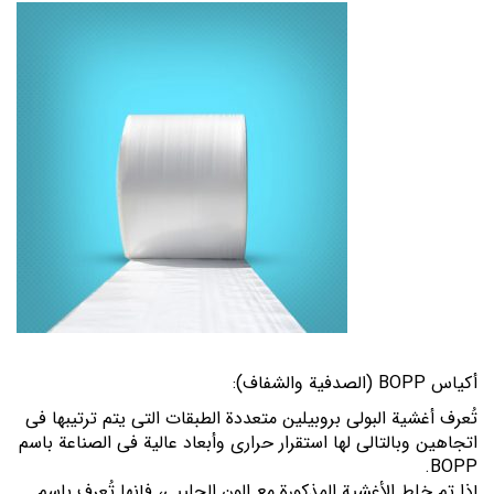
أکیاس BOPP (الصدفیة والشفاف):
تُعرف أغشية البولي بروبيلين متعددة الطبقات التي يتم ترتيبها في
اتجاهين وبالتالي لها استقرار حراري وأبعاد عالية في الصناعة باسم
BOPP.
إذا تم خلط الأغشية المذكورة مع الون الحليبي، فإنها تُعرف باسم