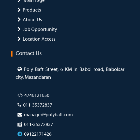
Main Page
Products
About Us
Job Opportunity
Location Access
Contact Us
Poly Baft Street, 6 KM in Babol road, Babolsar
city, Mazandaran
4746121650
011-35372837
manager@polybaft.com
011-35372837
09122171428